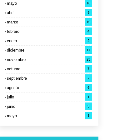
mayo
10
abril
9
marzo
10
febrero
4
enero
2
diciembre
17
noviembre
23
octubre
7
septiembre
7
agosto
6
julio
1
junio
3
mayo
1