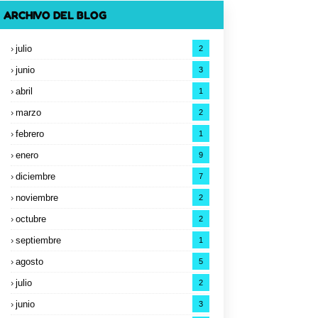
ARCHIVO DEL BLOG
julio
2
junio
3
abril
1
marzo
2
febrero
1
enero
9
diciembre
7
noviembre
2
octubre
2
septiembre
1
agosto
5
julio
2
junio
3