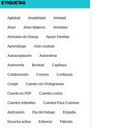
ETIQUETAS
Agilidad
Amabilidad
Amistad
Amor
Amor Materno
Animales
Animales de Granja
Apoyo Familiar
Aprendizaje
Auto-cuidado
Autoaceptación
Autoestima
Autonomía
Bondad
Capibara
Colaboración
Coloreo
Confianza
Coraje
Cuento con Pictogramas
Cuento en PDF
Cuentos cortos
Cuentos Infantiles
Cuentos Para Colorear
dedicación
Dia del trabajo
Empatía
Escucha activa
Esfuerzo
Fábulas