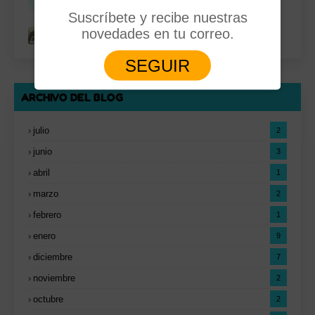
Suscríbete y recibe nuestras
novedades en tu correo.
SEGUIR
ARCHIVO DEL BLOG
julio
2
junio
3
abril
1
marzo
2
febrero
1
enero
9
diciembre
7
noviembre
2
octubre
2