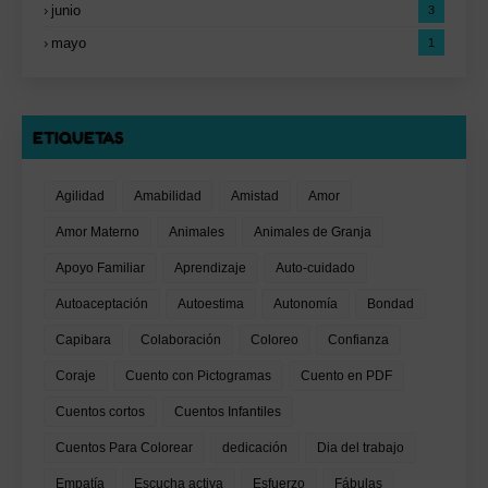
junio
3
mayo
1
ETIQUETAS
Agilidad
Amabilidad
Amistad
Amor
Amor Materno
Animales
Animales de Granja
Apoyo Familiar
Aprendizaje
Auto-cuidado
Autoaceptación
Autoestima
Autonomía
Bondad
Capibara
Colaboración
Coloreo
Confianza
Coraje
Cuento con Pictogramas
Cuento en PDF
Cuentos cortos
Cuentos Infantiles
Cuentos Para Colorear
dedicación
Dia del trabajo
Empatía
Escucha activa
Esfuerzo
Fábulas