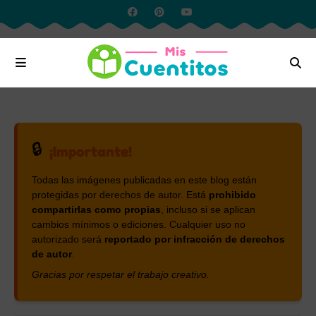
🔒
¡Importante!
Todas las imágenes publicadas en este blog están
protegidas por derechos de autor. Está
prohibido
compartirlas como propias
, incluso si se aplican
cambios mínimos o ediciones. Cualquier uso no
autorizado será
reportado por infracción de derechos
de autor
.
Gracias por respetar el trabajo creativo.