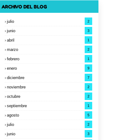
ARCHIVO DEL BLOG
julio
2
junio
3
abril
1
marzo
2
febrero
1
enero
9
diciembre
7
noviembre
2
octubre
2
septiembre
1
agosto
5
julio
2
junio
3