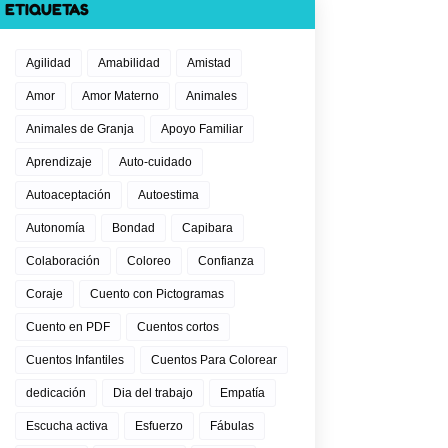
ETIQUETAS
Agilidad
Amabilidad
Amistad
Amor
Amor Materno
Animales
Animales de Granja
Apoyo Familiar
Aprendizaje
Auto-cuidado
Autoaceptación
Autoestima
Autonomía
Bondad
Capibara
Colaboración
Coloreo
Confianza
Coraje
Cuento con Pictogramas
Cuento en PDF
Cuentos cortos
Cuentos Infantiles
Cuentos Para Colorear
dedicación
Dia del trabajo
Empatía
Escucha activa
Esfuerzo
Fábulas