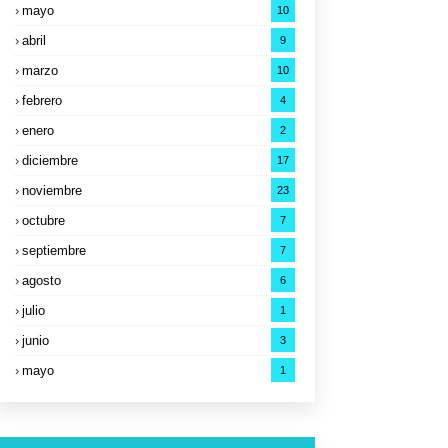
mayo
10
abril
9
marzo
10
febrero
4
enero
2
diciembre
17
noviembre
23
octubre
7
septiembre
7
agosto
6
julio
1
junio
3
mayo
1