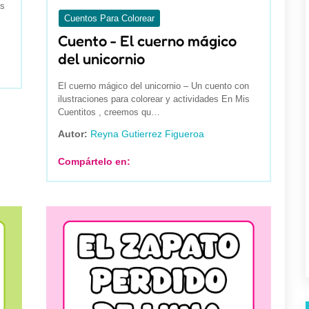
os
Suscríbete y recibe nuestras
Cuentos Para Colorear
novedades en tu correo.
Cuento - El cuerno mágico
del unicornio
SEGUIR
El cuerno mágico del unicornio – Un cuento con
ilustraciones para colorear y actividades En Mis
Cuentitos , creemos qu…
Autor:
Reyna Gutierrez Figueroa
Compártelo en: