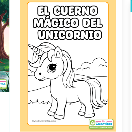
×
¡No te pierdas nada!