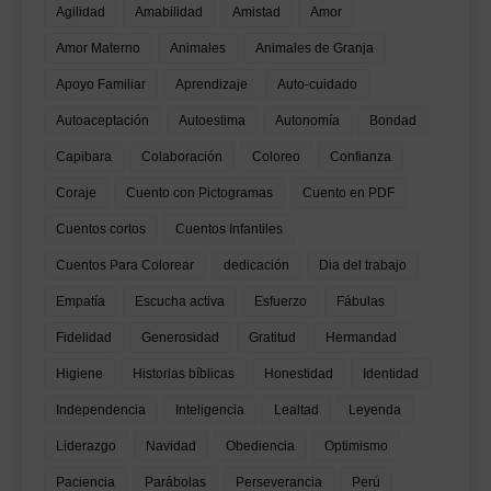
Agilidad
Amabilidad
Amistad
Amor
Amor Materno
Animales
Animales de Granja
Apoyo Familiar
Aprendizaje
Auto-cuidado
Autoaceptación
Autoestima
Autonomía
Bondad
Capibara
Colaboración
Coloreo
Confianza
Coraje
Cuento con Pictogramas
Cuento en PDF
Cuentos cortos
Cuentos Infantiles
Cuentos Para Colorear
dedicación
Dia del trabajo
Empatía
Escucha activa
Esfuerzo
Fábulas
Fidelidad
Generosidad
Gratitud
Hermandad
Higiene
Historias bíblicas
Honestidad
Identidad
Independencia
Inteligencia
Lealtad
Leyenda
Liderazgo
Navidad
Obediencia
Optimismo
Paciencia
Parábolas
Perseverancia
Perú