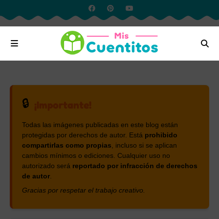
🔒
¡Importante!
Todas las imágenes publicadas en este blog están
protegidas por derechos de autor. Está
prohibido
compartirlas como propias
, incluso si se aplican
cambios mínimos o ediciones. Cualquier uso no
autorizado será
reportado por infracción de derechos
de autor
.
Gracias por respetar el trabajo creativo.