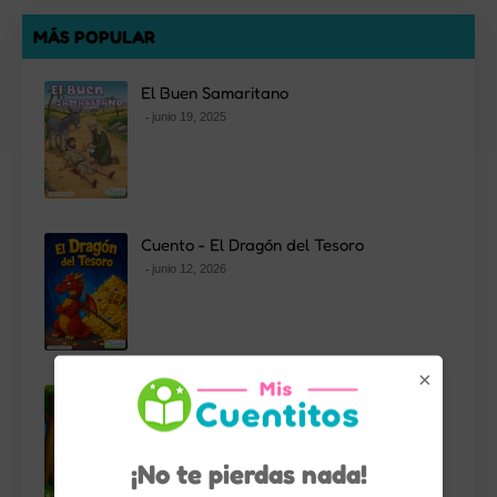
MÁS POPULAR
El Buen Samaritano
junio 19, 2025
Cuento - El Dragón del Tesoro
junio 12, 2026
×
Cuentos - Toribio y las Nubes
Geométricas
junio 19, 2026
¡No te pierdas nada!