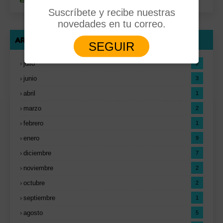
Suscríbete y recibe nuestras
novedades en tu correo.
ARCHIVO DEL BLOG
SEGUIR
julio
2
junio
3
abril
1
marzo
2
febrero
1
enero
9
diciembre
7
noviembre
2
octubre
2
septiembre
1
agosto
5