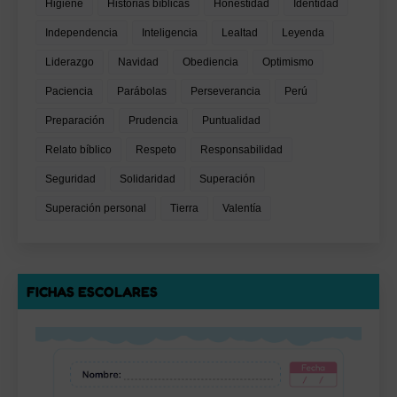
Higiene
Historias bíblicas
Honestidad
Identidad
Independencia
Inteligencia
Lealtad
Leyenda
Liderazgo
Navidad
Obediencia
Optimismo
Paciencia
Parábolas
Perseverancia
Perú
Preparación
Prudencia
Puntualidad
Relato bíblico
Respeto
Responsabilidad
Seguridad
Solidaridad
Superación
Superación personal
Tierra
Valentía
FICHAS ESCOLARES