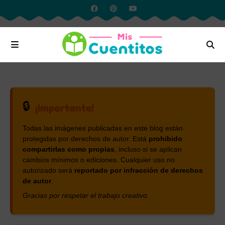
🔒
¡Importante!
Todas las imágenes publicadas en este blog están
protegidas por derechos de autor. Está
prohibido
compartirlas como propias
, incluso si se aplican
cambios mínimos o ediciones. Cualquier uso no
autorizado será
reportado por infracción de derechos
de autor
.
Gracias por respetar el trabajo creativo.