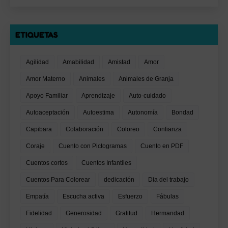
ETIQUETAS
Agilidad
Amabilidad
Amistad
Amor
Amor Materno
Animales
Animales de Granja
Apoyo Familiar
Aprendizaje
Auto-cuidado
Autoaceptación
Autoestima
Autonomía
Bondad
Capibara
Colaboración
Coloreo
Confianza
Coraje
Cuento con Pictogramas
Cuento en PDF
Cuentos cortos
Cuentos Infantiles
Cuentos Para Colorear
dedicación
Dia del trabajo
Empatía
Escucha activa
Esfuerzo
Fábulas
Fidelidad
Generosidad
Gratitud
Hermandad