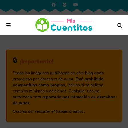
🔒
¡Importante!
Todas las imágenes publicadas en este blog están
protegidas por derechos de autor. Está
prohibido
compartirlas como propias
, incluso si se aplican
cambios mínimos o ediciones. Cualquier uso no
autorizado será
reportado por infracción de derechos
de autor
.
Gracias por respetar el trabajo creativo.