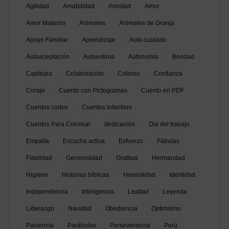
Agilidad
Amabilidad
Amistad
Amor
Amor Materno
Animales
Animales de Granja
Apoyo Familiar
Aprendizaje
Auto-cuidado
Autoaceptación
Autoestima
Autonomía
Bondad
Capibara
Colaboración
Coloreo
Confianza
Coraje
Cuento con Pictogramas
Cuento en PDF
Cuentos cortos
Cuentos Infantiles
Cuentos Para Colorear
dedicación
Dia del trabajo
Empatía
Escucha activa
Esfuerzo
Fábulas
Fidelidad
Generosidad
Gratitud
Hermandad
Higiene
Historias bíblicas
Honestidad
Identidad
Independencia
Inteligencia
Lealtad
Leyenda
Liderazgo
Navidad
Obediencia
Optimismo
Paciencia
Parábolas
Perseverancia
Perú