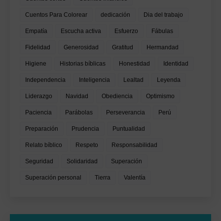
Cuentos Para Colorear
dedicación
Dia del trabajo
Empatía
Escucha activa
Esfuerzo
Fábulas
Fidelidad
Generosidad
Gratitud
Hermandad
Higiene
Historias bíblicas
Honestidad
Identidad
Independencia
Inteligencia
Lealtad
Leyenda
Liderazgo
Navidad
Obediencia
Optimismo
Paciencia
Parábolas
Perseverancia
Perú
Preparación
Prudencia
Puntualidad
Relato bíblico
Respeto
Responsabilidad
Seguridad
Solidaridad
Superación
Superación personal
Tierra
Valentía