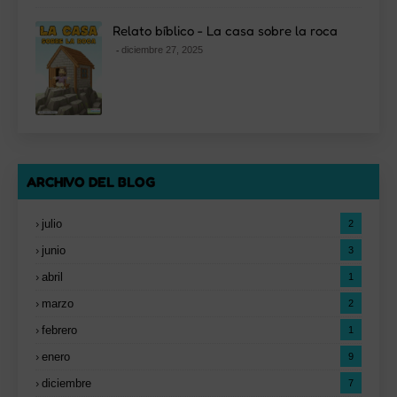
Relato bíblico - La casa sobre la roca
diciembre 27, 2025
ARCHIVO DEL BLOG
julio
2
junio
3
abril
1
marzo
2
febrero
1
enero
9
diciembre
7