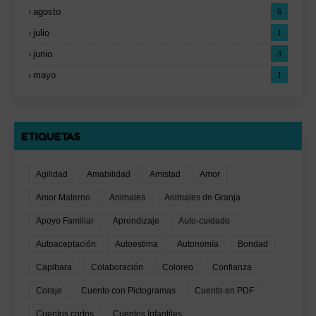
agosto
6
julio
1
junio
3
mayo
1
ETIQUETAS
Agilidad
Amabilidad
Amistad
Amor
Amor Materno
Animales
Animales de Granja
Apoyo Familiar
Aprendizaje
Auto-cuidado
Autoaceptación
Autoestima
Autonomía
Bondad
Capibara
Colaboración
Coloreo
Confianza
Coraje
Cuento con Pictogramas
Cuento en PDF
Cuentos cortos
Cuentos Infantiles