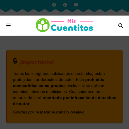
🔒
¡Importante!
Todas las imágenes publicadas en este blog están
protegidas por derechos de autor. Está
prohibido
compartirlas como propias
, incluso si se aplican
cambios mínimos o ediciones. Cualquier uso no
autorizado será
reportado por infracción de derechos
de autor
.
Gracias por respetar el trabajo creativo.