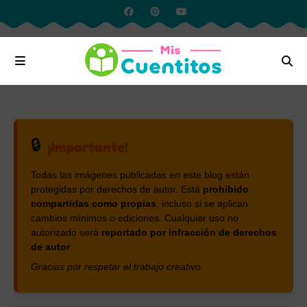
🔒
¡Importante!
Todas las imágenes publicadas en este blog están
protegidas por derechos de autor. Está
prohibido
compartirlas como propias
, incluso si se aplican
cambios mínimos o ediciones. Cualquier uso no
autorizado será
reportado por infracción de derechos
de autor
.
Gracias por respetar el trabajo creativo.