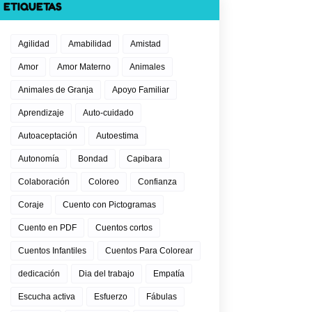
ETIQUETAS
Agilidad
Amabilidad
Amistad
Amor
Amor Materno
Animales
Animales de Granja
Apoyo Familiar
Aprendizaje
Auto-cuidado
Autoaceptación
Autoestima
Autonomía
Bondad
Capibara
Colaboración
Coloreo
Confianza
Coraje
Cuento con Pictogramas
Cuento en PDF
Cuentos cortos
Cuentos Infantiles
Cuentos Para Colorear
dedicación
Dia del trabajo
Empatía
Escucha activa
Esfuerzo
Fábulas