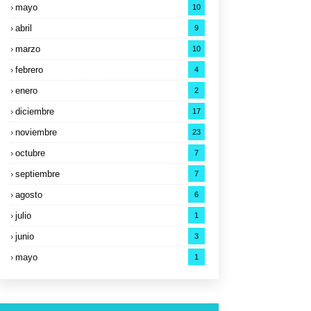
mayo
10
abril
9
marzo
10
febrero
4
enero
2
diciembre
17
noviembre
23
octubre
7
septiembre
7
agosto
6
julio
1
junio
3
mayo
1