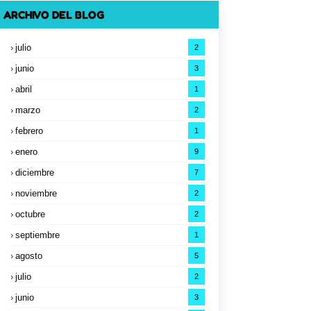
ARCHIVO DEL BLOG
julio
2
junio
3
abril
1
marzo
2
febrero
1
enero
9
diciembre
7
noviembre
2
octubre
2
septiembre
1
agosto
5
julio
2
junio
3