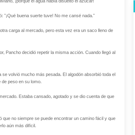
viano, ¡porque el agua había disuelto el azúcar!
ó: "¡Qué buena suerte tuve! No me cansé nada."
a otra carga al mercado, pero esta vez era un saco lleno de
or, Pancho decidió repetir la misma acción. Cuando llegó al
.
rga se volvió mucho más pesada. El algodón absorbió toda el
e de peso en su lomo.
 mercado. Estaba cansado, agotado y se dio cuenta de que
×
 que no siempre se puede encontrar un camino fácil y que
rlo aún más difícil.
¡No te pierdas nada!