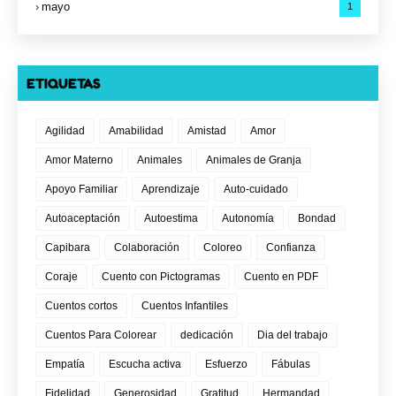
mayo
1
ETIQUETAS
Agilidad
Amabilidad
Amistad
Amor
Amor Materno
Animales
Animales de Granja
Apoyo Familiar
Aprendizaje
Auto-cuidado
Autoaceptación
Autoestima
Autonomía
Bondad
Capibara
Colaboración
Coloreo
Confianza
Coraje
Cuento con Pictogramas
Cuento en PDF
Cuentos cortos
Cuentos Infantiles
Cuentos Para Colorear
dedicación
Dia del trabajo
Empatía
Escucha activa
Esfuerzo
Fábulas
Fidelidad
Generosidad
Gratitud
Hermandad