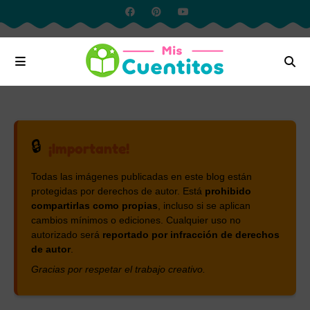
🔒
¡Importante!
Todas las imágenes publicadas en este blog están
protegidas por derechos de autor. Está
prohibido
compartirlas como propias
, incluso si se aplican
cambios mínimos o ediciones. Cualquier uso no
autorizado será
reportado por infracción de derechos
de autor
.
Gracias por respetar el trabajo creativo.