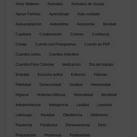
Amor Materno
Animales
Animales de Granja
Apoyo Familiar
Aprendizaje
Auto-cuidado
Autoaceptación
Autoestima
Autonomía
Bondad
Capibara
Colaboración
Coloreo
Confianza
Coraje
Cuento con Pictogramas
Cuento en PDF
Cuentos cortos
Cuentos Infantiles
Cuentos Para Colorear
dedicación
Dia del trabajo
Empatía
Escucha activa
Esfuerzo
Fábulas
Fidelidad
Generosidad
Gratitud
Hermandad
Higiene
Historias bíblicas
Honestidad
Identidad
Independencia
Inteligencia
Lealtad
Leyenda
Liderazgo
Navidad
Obediencia
Optimismo
Paciencia
Parábolas
Perseverancia
Perú
Preparación
Prudencia
Puntualidad