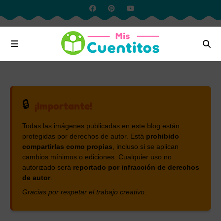
🔒
¡Importante!
Todas las imágenes publicadas en este blog están
protegidas por derechos de autor. Está
prohibido
compartirlas como propias
, incluso si se aplican
cambios mínimos o ediciones. Cualquier uso no
autorizado será
reportado por infracción de derechos
de autor
.
Gracias por respetar el trabajo creativo.