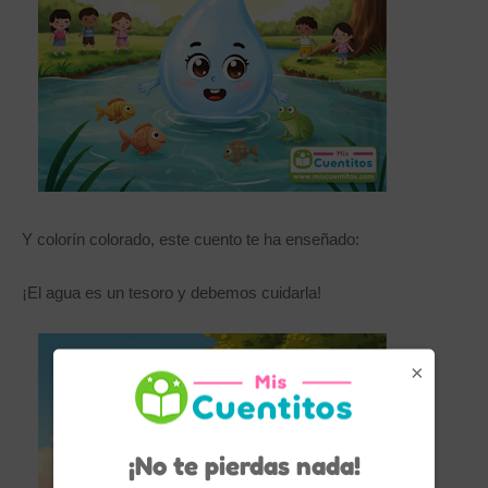
Y colorín colorado, este cuento te ha enseñado:
¡El agua es un tesoro y debemos cuidarla!
×
¡No te pierdas nada!