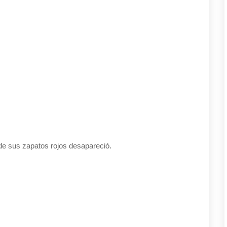
 de sus zapatos rojos desapareció.
×
¡No te pierdas nada!