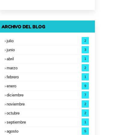
ARCHIVO DEL BLOG
julio
2
junio
3
abril
1
marzo
2
febrero
1
enero
9
diciembre
7
noviembre
2
octubre
2
septiembre
1
agosto
5