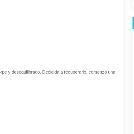
Suscríbete y recibe nuestras
novedades en tu correo.
SEGUIR
orpe y desequilibrado. Decidida a recuperarlo, comenzó una