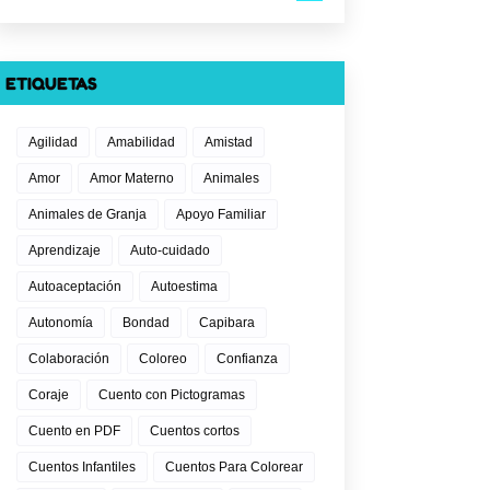
ETIQUETAS
Agilidad
Amabilidad
Amistad
Amor
Amor Materno
Animales
Animales de Granja
Apoyo Familiar
Aprendizaje
Auto-cuidado
Autoaceptación
Autoestima
Autonomía
Bondad
Capibara
Colaboración
Coloreo
Confianza
Coraje
Cuento con Pictogramas
Cuento en PDF
Cuentos cortos
Cuentos Infantiles
Cuentos Para Colorear