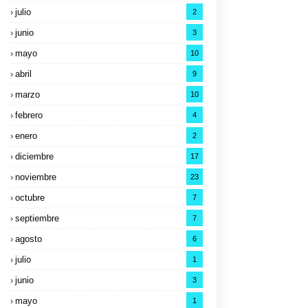
julio
2
junio
3
mayo
10
abril
9
marzo
10
febrero
4
enero
2
diciembre
17
noviembre
23
octubre
7
septiembre
7
agosto
6
julio
1
junio
3
mayo
1