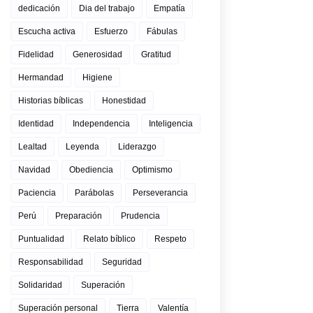
dedicación
Dia del trabajo
Empatía
Escucha activa
Esfuerzo
Fábulas
Fidelidad
Generosidad
Gratitud
Hermandad
Higiene
Historias bíblicas
Honestidad
Identidad
Independencia
Inteligencia
Lealtad
Leyenda
Liderazgo
Navidad
Obediencia
Optimismo
Paciencia
Parábolas
Perseverancia
Perú
Preparación
Prudencia
Puntualidad
Relato bíblico
Respeto
Responsabilidad
Seguridad
Solidaridad
Superación
Superación personal
Tierra
Valentía