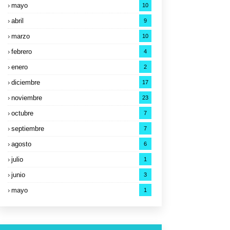
mayo
10
abril
9
marzo
10
febrero
4
enero
2
diciembre
17
noviembre
23
octubre
7
septiembre
7
agosto
6
julio
1
junio
3
mayo
1