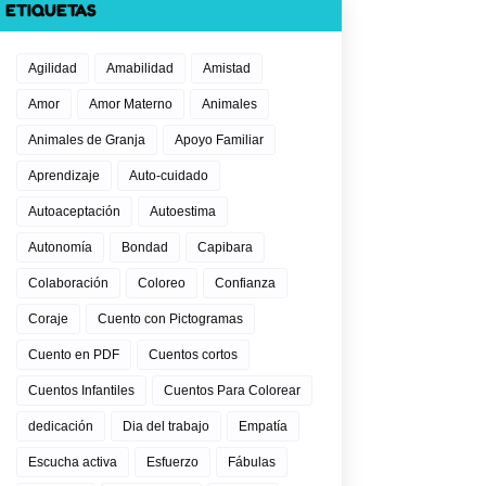
ETIQUETAS
Agilidad
Amabilidad
Amistad
Amor
Amor Materno
Animales
Animales de Granja
Apoyo Familiar
Aprendizaje
Auto-cuidado
Autoaceptación
Autoestima
Autonomía
Bondad
Capibara
Colaboración
Coloreo
Confianza
Coraje
Cuento con Pictogramas
Cuento en PDF
Cuentos cortos
Cuentos Infantiles
Cuentos Para Colorear
dedicación
Dia del trabajo
Empatía
Escucha activa
Esfuerzo
Fábulas