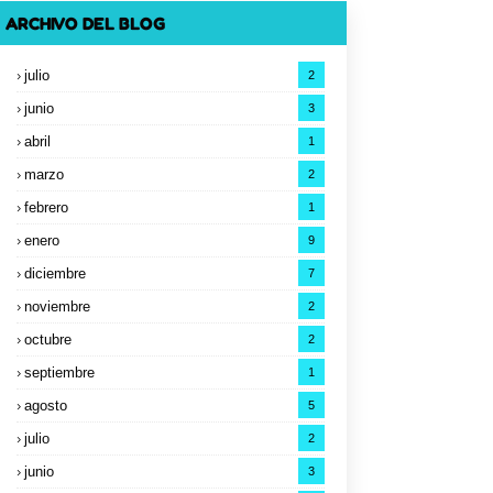
ARCHIVO DEL BLOG
julio
2
junio
3
abril
1
marzo
2
febrero
1
enero
9
diciembre
7
noviembre
2
octubre
2
septiembre
1
agosto
5
julio
2
junio
3