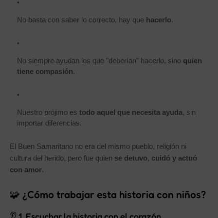
No basta con saber lo correcto, hay que
hacerlo
.
No siempre ayudan los que "deberían" hacerlo, sino
quien
tiene compasión
.
Nuestro prójimo es
todo aquel que necesita ayuda
, sin
importar diferencias.
El Buen Samaritano no era del mismo pueblo, religión ni
cultura del herido, pero fue quien
se detuvo, cuidó y actuó
con amor
.
🧩 ¿Cómo trabajar esta historia con niños?
👂 1. Escuchar la historia con el corazón