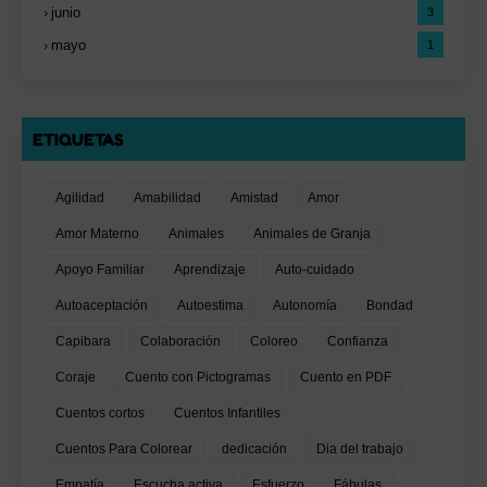
junio
3
mayo
1
ETIQUETAS
Agilidad
Amabilidad
Amistad
Amor
Amor Materno
Animales
Animales de Granja
Apoyo Familiar
Aprendizaje
Auto-cuidado
Autoaceptación
Autoestima
Autonomía
Bondad
Capibara
Colaboración
Coloreo
Confianza
Coraje
Cuento con Pictogramas
Cuento en PDF
Cuentos cortos
Cuentos Infantiles
Cuentos Para Colorear
dedicación
Dia del trabajo
Empatía
Escucha activa
Esfuerzo
Fábulas