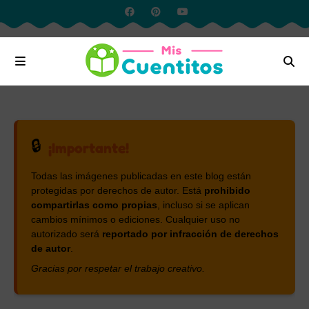
🔒
¡Importante!
Todas las imágenes publicadas en este blog están
protegidas por derechos de autor. Está
prohibido
compartirlas como propias
, incluso si se aplican
cambios mínimos o ediciones. Cualquier uso no
autorizado será
reportado por infracción de derechos
de autor
.
Gracias por respetar el trabajo creativo.