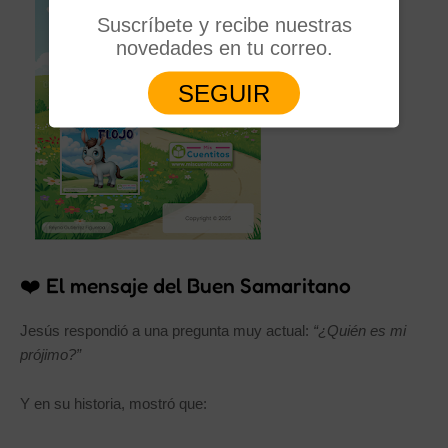
Suscríbete y recibe nuestras
novedades en tu correo.
SEGUIR
❤️ El mensaje del Buen Samaritano
Jesús respondió a una pregunta muy actual:
“¿Quién es mi
prójimo?”
Y en su historia, mostró que: