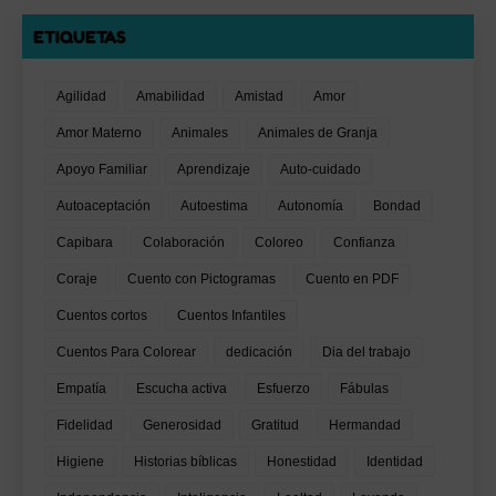
ETIQUETAS
Agilidad
Amabilidad
Amistad
Amor
Amor Materno
Animales
Animales de Granja
Apoyo Familiar
Aprendizaje
Auto-cuidado
Autoaceptación
Autoestima
Autonomía
Bondad
Capibara
Colaboración
Coloreo
Confianza
Coraje
Cuento con Pictogramas
Cuento en PDF
Cuentos cortos
Cuentos Infantiles
Cuentos Para Colorear
dedicación
Dia del trabajo
Empatía
Escucha activa
Esfuerzo
Fábulas
Fidelidad
Generosidad
Gratitud
Hermandad
Higiene
Historias bíblicas
Honestidad
Identidad