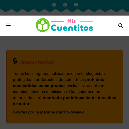
🔒
¡Importante!
Todas las imágenes publicadas en este blog están
protegidas por derechos de autor. Está
prohibido
compartirlas como propias
, incluso si se aplican
cambios mínimos o ediciones. Cualquier uso no
autorizado será
reportado por infracción de derechos
de autor
.
Gracias por respetar el trabajo creativo.