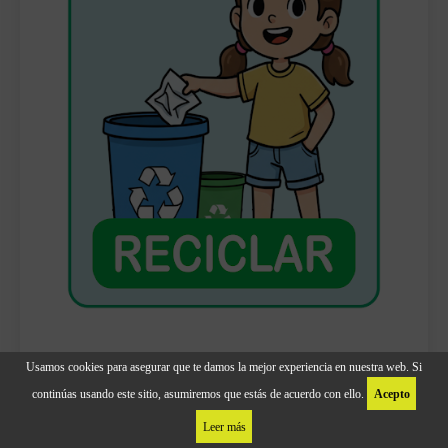
Las 4R del Reciclaje
Usamos cookies para asegurar que te damos la mejor experiencia en nuestra web. Si
continúas usando este sitio, asumiremos que estás de acuerdo con ello.
Acepto
Leer más