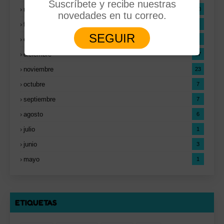
Suscríbete y recibe nuestras
marzo
10
novedades en tu correo.
febrero
4
SEGUIR
enero
2
diciembre
17
noviembre
23
octubre
7
septiembre
7
agosto
6
julio
1
junio
3
mayo
1
ETIQUETAS