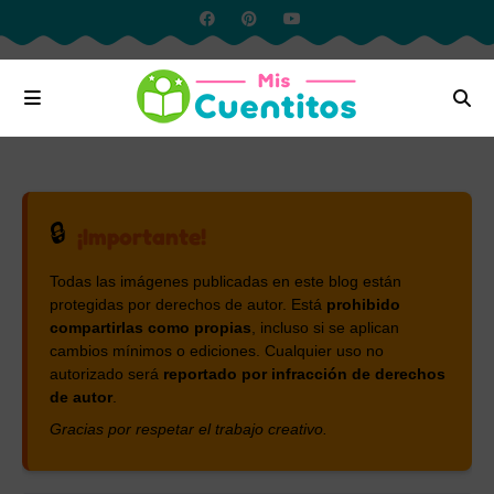
🔒
¡Importante!
Todas las imágenes publicadas en este blog están
protegidas por derechos de autor. Está
prohibido
compartirlas como propias
, incluso si se aplican
cambios mínimos o ediciones. Cualquier uso no
autorizado será
reportado por infracción de derechos
de autor
.
Gracias por respetar el trabajo creativo.