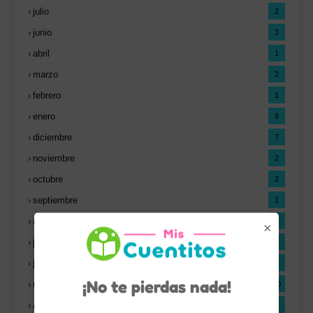
julio
2
junio
3
abril
1
marzo
2
febrero
1
enero
9
diciembre
7
noviembre
2
octubre
2
septiembre
1
agosto
5
×
julio
2
junio
3
¡No te pierdas nada!
mayo
10
abril
9