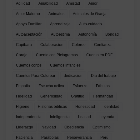
Agilidad
Amabilidad
Amistad
Amor
Amor Materno
Animales
Animales de Granja
Apoyo Familiar
Aprendizaje
Auto-cuidado
Autoaceptación
Autoestima
Autonomía
Bondad
Capibara
Colaboración
Coloreo
Confianza
Coraje
Cuento con Pictogramas
Cuento en PDF
Cuentos cortos
Cuentos Infantiles
Cuentos Para Colorear
dedicación
Dia del trabajo
Empatía
Escucha activa
Esfuerzo
Fábulas
Fidelidad
Generosidad
Gratitud
Hermandad
Higiene
Historias bíblicas
Honestidad
Identidad
Independencia
Inteligencia
Lealtad
Leyenda
Liderazgo
Navidad
Obediencia
Optimismo
Paciencia
Parábolas
Perseverancia
Perú